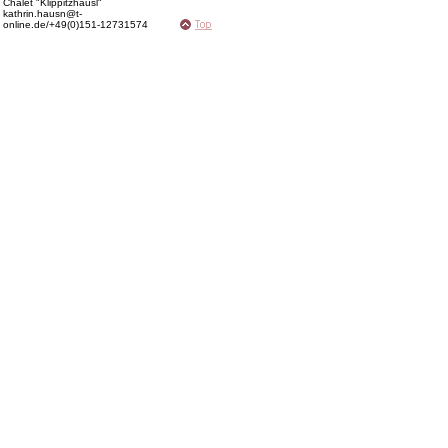
Chalet "Klippitzhäusl"
kathrin.hausn@t-
online.de/+49(0)151-12731574