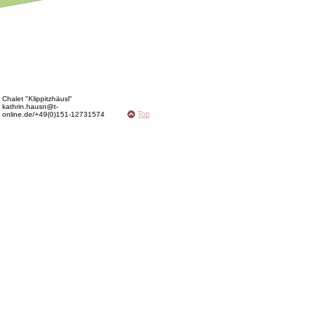
Chalet "Klippitzhäusl"
kathrin.hausn@t-
online.de/+49(0)151-12731574